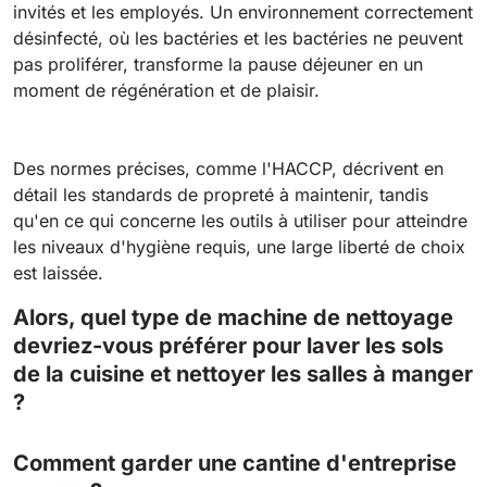
Tigra
invités et les employés. Un environnement correctement
E55
1055 mm
5800 m²/h
désinfecté, où les bactéries et les bactéries ne peuvent
550 mm
2200 m²/h
pas proliférer, transforme la pause déjeuner en un
moment de régénération et de plaisir.
Rider 1201
E51
1200 mm
10200 m²/h
530 mm
2280 m²/h
Des normes précises, comme l'HACCP, décrivent en
détail les standards de propreté à maintenir, tandis
Rider Lift
qu'en ce qui concerne les outils à utiliser pour atteindre
E61
les niveaux d'hygiène requis, une large liberté de choix
1200 mm
7865 m²/h
610 mm
2625 m²/h
est laissée.
Alors, quel type de machine de nettoyage
Xtrema
E71
devriez-vous préférer pour laver les sols
1400 mm
12600 m²/h
de la cuisine et nettoyer les salles à manger
710 mm
3195 m²/h
?
Magnum
E81
Comment garder une cantine d'entreprise
1570 mm
18840 m²/h
810 mm
3645 m²/h