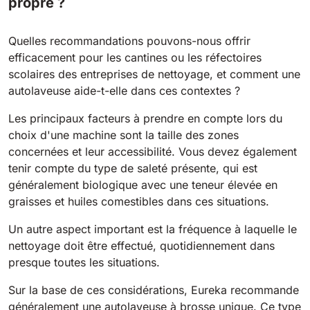
propre ?
Bull 200
Quelles recommandations pouvons-nous offrir
Autolaveuses autoportées
2100 mm
29400 m²/h
efficacement pour les cantines ou les réfectoires
Voir tous
scolaires des entreprises de nettoyage, et comment une
autolaveuse aide-t-elle dans ces contextes ?
E65
Les principaux facteurs à prendre en compte lors du
650 mm
3900 m²/h
choix d'une machine sont la taille des zones
concernées et leur accessibilité. Vous devez également
E75
tenir compte du type de saleté présente, qui est
généralement biologique avec une teneur élevée en
760 mm
4560 m²/h
graisses et huiles comestibles dans ces situations.
Un autre aspect important est la fréquence à laquelle le
E83
nettoyage doit être effectué, quotidiennement dans
830 mm
4980 m²/h
presque toutes les situations.
Sur la base de ces considérations, Eureka recommande
E85
généralement une autolaveuse à brosse unique. Ce type