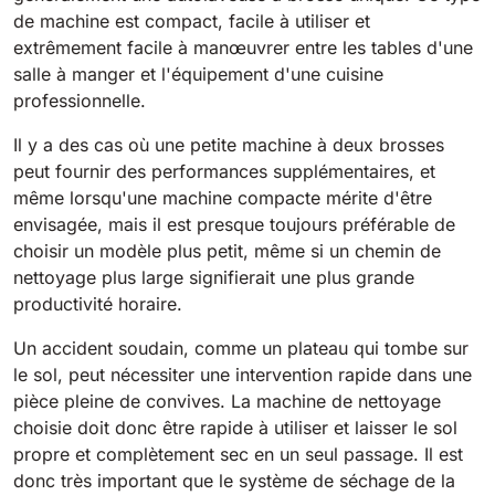
810 mm
6075 m²/h
de machine est compact, facile à utiliser et
extrêmement facile à manœuvrer entre les tables d'une
salle à manger et l'équipement d'une cuisine
E100
professionnelle.
1000 mm
7500 m²/h
Il y a des cas où une petite machine à deux brosses
peut fournir des performances supplémentaires, et
même lorsqu'une machine compacte mérite d'être
E110-D
envisagée, mais il est presque toujours préférable de
1100 mm
8800 m²/h
choisir un modèle plus petit, même si un chemin de
nettoyage plus large signifierait une plus grande
productivité horaire.
E110-R
1100 mm
8800 m²/h
Un accident soudain, comme un plateau qui tombe sur
le sol, peut nécessiter une intervention rapide dans une
pièce pleine de convives. La machine de nettoyage
choisie doit donc être rapide à utiliser et laisser le sol
propre et complètement sec en un seul passage. Il est
donc très important que le système de séchage de la