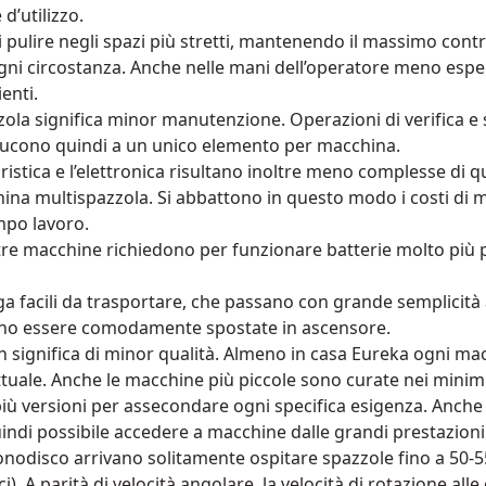
d’utilizzo.
pulire negli spazi più stretti, mantenendo il massimo contr
gni circostanza. Anche nelle mani dell’operatore meno espe
ienti.
ola significa minor manutenzione. Operazioni di verifica e 
iducono quindi a un unico elemento per macchina.
istica e l’elettronica risultano inoltre meno complesse di 
ina multispazzola. Si abbattono in questo modo i costi di 
empo lavoro.
tre macchine richiedono per funzionare batterie molto più p
a facili da trasportare, che passano con grande semplicità 
no essere comodamente spostate in ascensore.
n significa di minor qualità. Almeno in casa Eureka ogni m
tuale. Anche le macchine più piccole sono curate nei minimi
 più versioni per assecondare ogni specifica esigenza. Anch
indi possibile accedere a macchine dalle grandi prestazioni
nodisco arrivano solitamente ospitare spazzole fino a 50-
ici). A parità di velocità angolare, la velocità di rotazione all