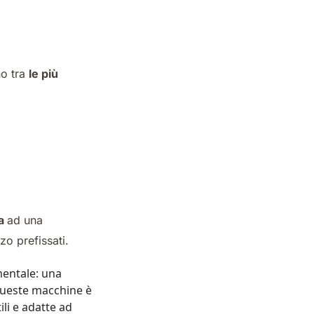
no tra
le più
la
ad una
zo prefissati.
mentale: una
queste macchine è
li e adatte ad