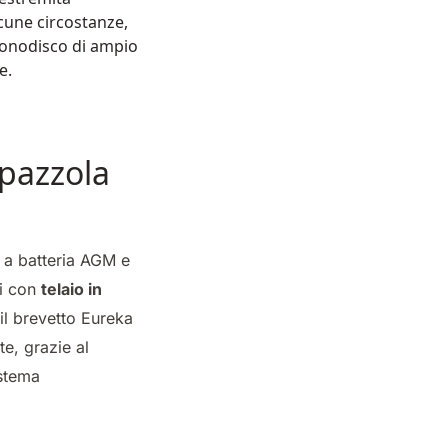
cune circostanze,
 monodisco di ampio
re.
pazzola
 a batteria AGM e
li con
telaio in
il brevetto Eureka
te, grazie al
istema