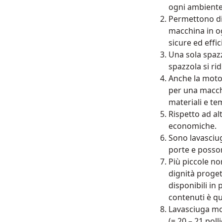
ogni ambiente 
Permettono di 
macchina in o
sicure ed effic
Una sola spazz
spazzola si r
Anche la motor
per una macch
materiali e t
Rispetto ad al
economiche.
Sono lavasciug
porte e posso
Più piccole no
dignità proget
disponibili in
contenuti è qu
Lavasciuga mo
(= 20 – 21 poll