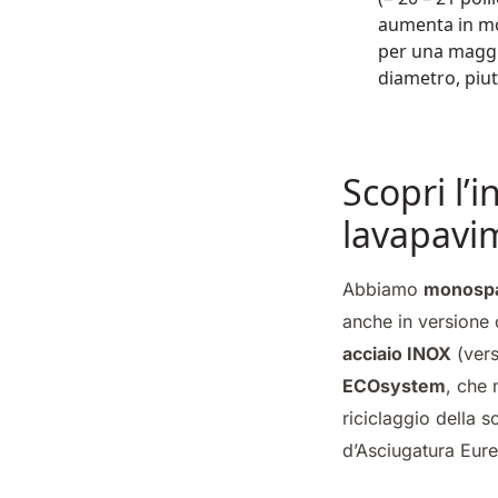
aumenta in mo
per una maggio
diametro, piu
Scopri l
lavapavi
Abbiamo
monospaz
anche in versione 
acciaio INOX
(vers
ECOsystem
, che 
riciclaggio della 
d’Asciugatura Eur