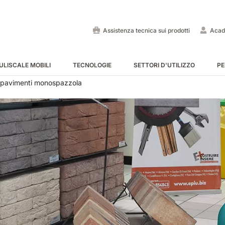
Assistenza tecnica sui prodotti
Acad
ULISCALE MOBILI
TECNOLOGIE
SETTORI D'UTILIZZO
PE
pavimenti monospazzola
Lavapavimenti uomo a bo
Spazzatrici uomo a bordo
Puliscale e tappeti mobili -
MOSTRA TUTTE
MOSTRA TUTTE
MOSTRA TUTTE
E55
E65
Tigra
EC52
E75
Rider