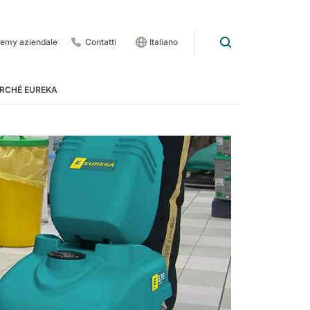
emy aziendale
Contatti
Italiano
RCHÉ EUREKA
rdo
 pedate
 1201
E83
Rider Lift
E85
Xtrema