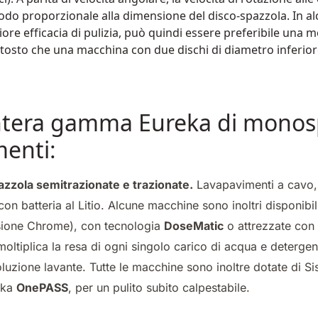
do proporzionale alla dimensione del disco-spazzola. In al
re efficacia di pulizia, può quindi essere preferibile una
ttosto che una macchina con due dischi di diametro inferio
’intera gamma Eureka di monos
menti:
zola semitrazionate e trazionate.
Lavapavimenti a cavo,
con batteria al Litio. Alcune macchine sono inoltri disponibi
ione Chrome), con tecnologia
DoseMatic
o attrezzate con 
moltiplica la resa di ogni singolo carico di acqua e detergen
soluzione lavante. Tutte le macchine sono inoltre dotate di S
eka
OnePASS
, per un pulito subito calpestabile.