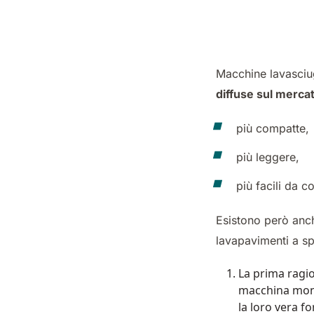
Macchine lavasciu
diffuse sul merca
più compatte
più leggere,
più facili da c
Esistono però anch
lavapavimenti a spa
La prima ragi
macchina mono
la loro vera f