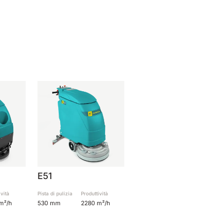
E51
ività
Pista di pulizia
Produttività
m²/h
530 mm
2280 m²/h