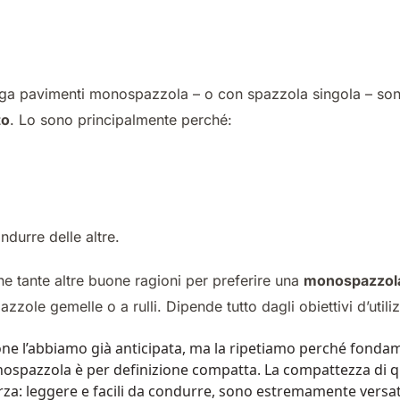
ga pavimenti monospazzola – o con spazzola singola – so
to
. Lo sono principalmente perché:
,
ondurre delle altre.
e tante altre buone ragioni per preferire una
monospazzo
zzole gemelle o a rulli. Dipende tutto dagli obiettivi d’utiliz
one l’abbiamo già anticipata, ma la ripetiamo perché fonda
spazzola è per definizione compatta. La compattezza di 
orza: leggere e facili da condurre, sono estremamente versati