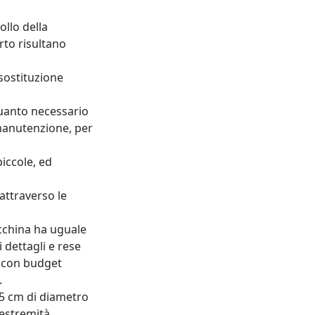
ollo della
rto risultano
sostituzione
quanto necessario
manutenzione, per
iccole, ed
attraverso le
acchina ha uguale
 dettagli e rese
e con budget
.
55 cm di diametro
e estremità