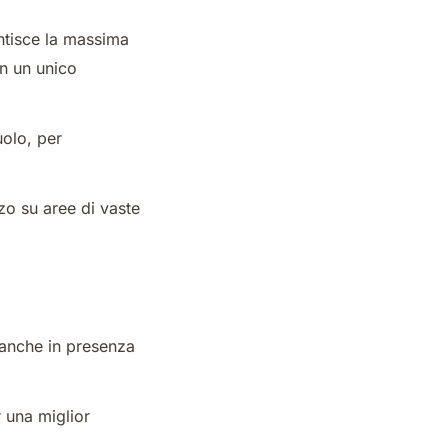
antisce la massima
in un unico
uolo, per
izzo su aree di vaste
o anche in presenza
r una miglior