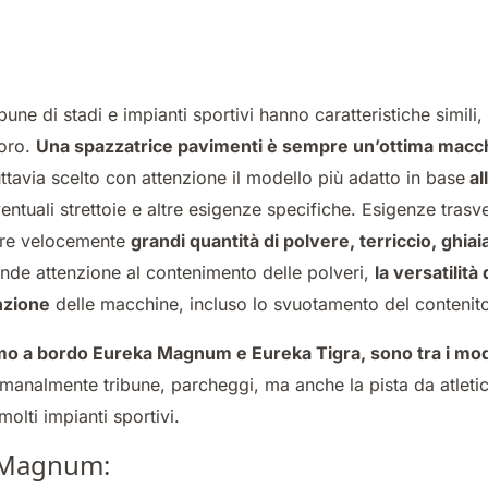
ibune di stadi e impianti sportivi hanno caratteristiche simil
loro.
Una spazzatrice pavimenti è sempre un’ottima macch
uttavia scelto con attenzione il modello più adatto in base
al
entuali strettoie e altre esigenze specifiche. Esigenze trasv
iere velocemente
grandi quantità di polvere, terriccio, ghiai
nde attenzione al contenimento delle polveri,
la versatilità 
nzione
delle macchine, incluso lo svuotamento del contenitor
mo a bordo Eureka Magnum e Eureka Tigra, sono tra i modell
manalmente tribune, parcheggi, ma anche la pista da atletica e
 molti impianti sportivi.
e Magnum: