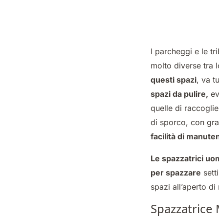
I parcheggi e le tr
molto diverse tra 
questi spazi
, va t
spazi da pulire,
ev
quelle di raccogl
di sporco, con gra
facilità di manute
Le spazzatrici uo
per spazzare
setti
spazi all’aperto di
Spazzatric