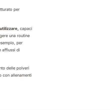
tturato per
tilizzare,
capaci
lgere una routine
 esempio, per
afflussi di
to delle polveri
o con allenamenti