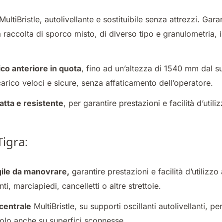
MultiBristle
, autolivellante e sostituibile senza attrezzi. Gar
a raccolta di sporco misto, di diverso tipo e granulometria, 
ico anteriore in quota
, fino ad un’altezza di 1540 mm dal s
carico veloci e sicure, senza affaticamento dell’operatore.
tta e resistente
, per garantire prestazioni e facilità d’util
Tigra:
ile da manovrare,
garantire prestazioni e facilità d’utilizz
, marciapiedi, cancelletti o altre strettoie.
centrale
MultiBristle
, su supporti oscillanti autolivellanti, pe
olo anche su superfici sconnesse.