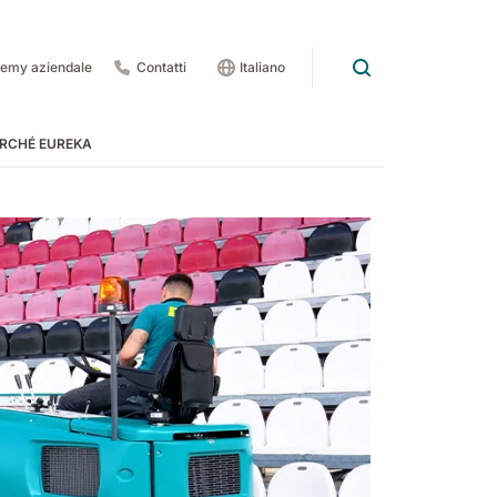
emy aziendale
Contatti
Italiano
RCHÉ EUREKA
rdo
 pedate
 1201
E83
Rider Lift
E85
Xtrema