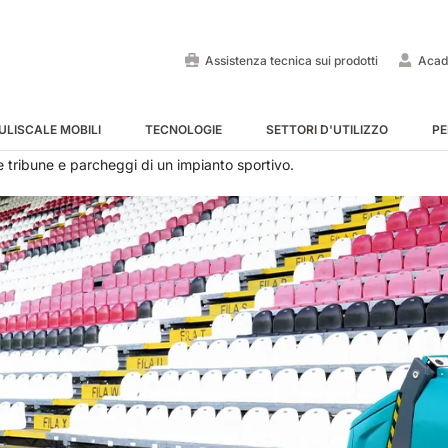
Assistenza tecnica sui prodotti
Acad
ULISCALE MOBILI
TECNOLOGIE
SETTORI D'UTILIZZO
PE
e tribune e parcheggi di un impianto sportivo.
Lavapavimenti uomo a bo
Spazzatrici uomo a bordo
Puliscale e tappeti mobili -
MOSTRA TUTTE
MOSTRA TUTTE
MOSTRA TUTTE
E55
E65
Tigra
EC52
E75
Rider