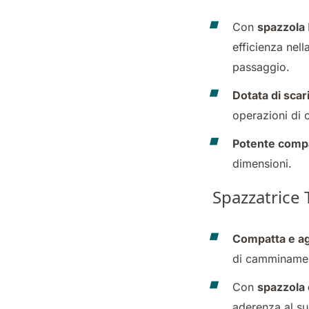
Con
spazzola
efficienza nell
passaggio.
Dotata di scar
operazioni di 
Potente compa
dimensioni.
Spazzatrice 
Compatta e ag
di camminamenti
Con
spazzola 
aderenza al su