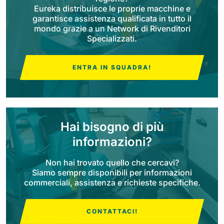
Eureka distribuisce le proprie macchine e
garantisce assistenza qualificata in tutto il
Bull 200
mondo grazie a un Network di Rivenditori
Lavapavimenti uomo a bordo
2100 mm
29400 m²/h
Specializzati.
Mostra tutte
ENTRA IN SQUADRA!
E65
650 mm
3900 m²/h
E75
Hai bisogno di più
760 mm
4560 m²/h
informazioni?
Non hai trovato quello che cercavi?
E83
Siamo sempre disponibili per informazioni
commerciali, assistenza e richieste specifiche.
830 mm
4980 m²/h
CONTATTACI!
E85