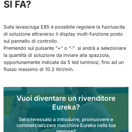
SI FA?
Tigra
E55
1055 mm
5800 m²/h
550 mm
2200 m²/h
Sulla lavasciuga E85 è possibile regolare la fuoriuscita
Rider 1201
di soluzione attraverso il display multi-funzione posto
E51
1200 mm
10200 m²/h
sul pannello di controllo.
530 mm
2280 m²/h
Premendo sul pulsante “+” o “-“ si andrà a selezionare
la quantità di soluzione da inviare alla spazzola,
Rider Lift
opportunamente indicata da 5 led luminosi, fino ad un
E61
1200 mm
7865 m²/h
flusso massimo di 10.2 litri/min.
610 mm
2625 m²/h
Xtrema
E71
1400 mm
12600 m²/h
Vuoi diventare un rivenditore
710 mm
3195 m²/h
Eureka?
Magnum
Sei interessato a introdurre, promuovere e
E81
commercializzare macchine Eureka nella tua
1570 mm
18840 m²/h
810 mm
3645 m²/h
regione?