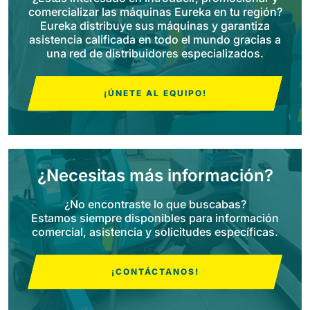
comercializar las máquinas Eureka en tu región?
Eureka distribuye sus máquinas y garantiza
Bull 200
asistencia calificada en todo el mundo gracias a
Fregadora con operador a bordo
2100 mm
29400 m²/h
una red de distribuidores especializados.
Ver todas
¡ÚNETE AL EQUIPO!
E65
650 mm
3900 m²/h
E75
¿Necesitas más información?
760 mm
4560 m²/h
¿No encontraste lo que buscabas?
Estamos siempre disponibles para información
comercial, asistencia y solicitudes específicas.
E83
830 mm
4980 m²/h
¡CONTÁCTANOS!
E85