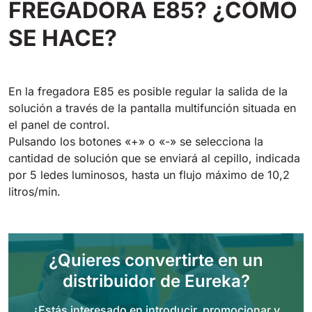
FREGADORA E85? ¿CÓMO
Tigra
E55
1055 mm
5800 m²/h
SE HACE?
550 mm
2200 m²/h
Rider 1201
E51
En la fregadora E85 es posible regular la salida de la
1200 mm
10200 m²/h
530 mm
2280 m²/h
solución a través de la pantalla multifunción situada en
el panel de control.
Rider Lift
Pulsando los botones «+» o «-» se selecciona la
E61
cantidad de solución que se enviará al cepillo, indicada
1200 mm
7865 m²/h
610 mm
2625 m²/h
por 5 ledes luminosos, hasta un flujo máximo de 10,2
litros/min.
Xtrema
E71
1400 mm
12600 m²/h
710 mm
3195 m²/h
¿Quieres convertirte en un
Magnum
distribuidor de Eureka?
E81
1570 mm
18840 m²/h
810 mm
3645 m²/h
¿Estás interesado en introducir, promocionar y