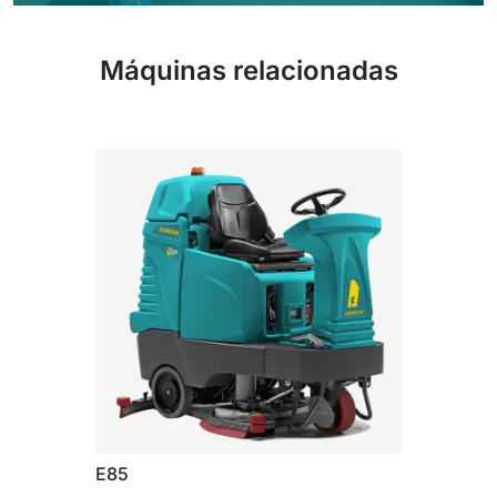
810 mm
6075 m²/h
Máquinas relacionadas
E100
1000 mm
7500 m²/h
E110-D
1100 mm
8800 m²/h
E110-R
1100 mm
8800 m²/h
E85