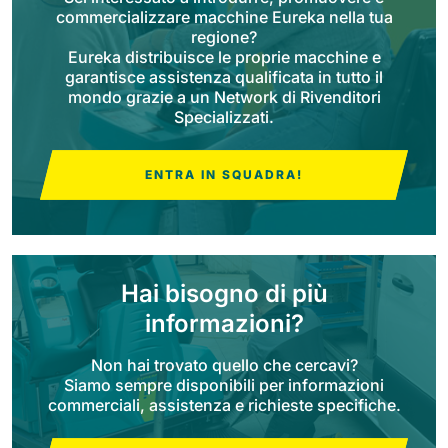
commercializzare macchine Eureka nella tua
regione?
Bull 200
Eureka distribuisce le proprie macchine e
Lavapavimenti uomo a bordo
2100 mm
29400 m²/h
garantisce assistenza qualificata in tutto il
Mostra tutte
mondo grazie a un Network di Rivenditori
Specializzati.
E65
650 mm
3900 m²/h
ENTRA IN SQUADRA!
E75
760 mm
4560 m²/h
Hai bisogno di più
informazioni?
E83
Non hai trovato quello che cercavi?
830 mm
4980 m²/h
Siamo sempre disponibili per informazioni
commerciali, assistenza e richieste specifiche.
E85