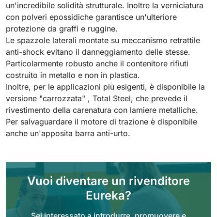
Tigra
un'incredibile solidità strutturale. Inoltre la verniciatura
E55
1055 mm
5800 m²/h
con polveri epossidiche garantisce un'ulteriore
550 mm
2200 m²/h
protezione da graffi e ruggine.
Le spazzole laterali montate su meccanismo retrattile
Rider 1201
anti-shock evitano il danneggiamento delle stesse.
E51
Particolarmente robusto anche il contenitore rifiuti
1200 mm
10200 m²/h
530 mm
2280 m²/h
costruito in metallo e non in plastica.
Inoltre, per le applicazioni più esigenti, è disponibile la
Rider Lift
versione "carrozzata" , Total Steel, che prevede il
E61
rivestimento della carenatura con lamiere metalliche.
1200 mm
7865 m²/h
610 mm
2625 m²/h
Per salvaguardare il motore di trazione è disponibile
anche un'apposita barra anti-urto.
Xtrema
E71
1400 mm
12600 m²/h
710 mm
3195 m²/h
Vuoi diventare un rivenditore
Magnum
Eureka?
E81
1570 mm
18840 m²/h
810 mm
3645 m²/h
Sei interessato a introdurre, promuovere e