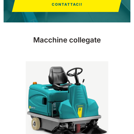
CONTATTACI!
810 mm
6075 m²/h
E100
1000 mm
7500 m²/h
Macchine collegate
E110-D
1100 mm
8800 m²/h
E110-R
1100 mm
8800 m²/h