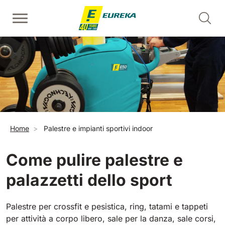
Salta al contenuto principale
Lavapavimenti uomo a terra
Spazzatrici uomo a terra
Puliscale mobili - alzate
Mostra tutte
Mostra tutte
Mostra tutte
E36
Picobello
ERC45
360 mm
730 mm
2190 m²/h
1260 m²/h
Briciole di pane
Home
Palestre e impianti sportivi indoor
Puliscale e tappeti mobili - pedate
E46
Kobra
Mostra tutte
460 mm
780 mm
3510 m²/h
1600 m²/h
Come pulire palestre e
palazzetti dello sport
EC52
Spazzatrici uomo a bordo
E50
Mostra tutte
500 mm
2000 m²/h
Palestre per crossfit e pesistica, ring, tatami e tappeti
per attività a corpo libero, sale per la danza, sale corsi,