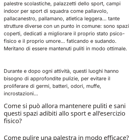
Tigra
palestre scolastiche, palazzetti dello sport, campi
E55
1055 mm
5800 m²/h
indoor per sport di squadra come pallavolo,
550 mm
2200 m²/h
pallacanestro, pallamano, atletica leggera… tante
strutture diverse con un punto in comune: sono spazi
Rider 1201
coperti, dedicati a migliorare il proprio stato psico-
E51
fisico e il proprio umore… faticando e sudando.
1200 mm
10200 m²/h
530 mm
2280 m²/h
Meritano di essere mantenuti puliti in modo ottimale.
Rider Lift
E61
Durante e dopo ogni attività, questi luoghi hanno
1200 mm
7865 m²/h
610 mm
2625 m²/h
bisogno di approfondite pulizie, per evitare il
proliferare di germi, batteri, odori, muffe,
Xtrema
incrostazioni…
E71
1400 mm
12600 m²/h
Come si può allora mantenere puliti e sani
710 mm
3195 m²/h
questi spazi adibiti allo sport e all’esercizio
fisico?
Magnum
E81
1570 mm
18840 m²/h
Come pulire una palestra in modo efficace?
810 mm
3645 m²/h