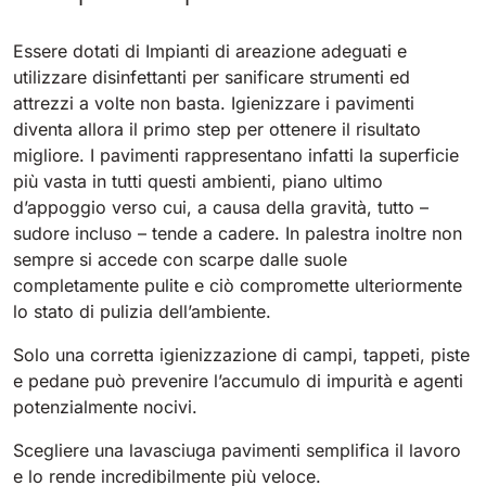
Bull 200
Essere dotati di Impianti di areazione adeguati e
Lavapavimenti uomo a bordo
utilizzare disinfettanti per sanificare strumenti ed
2100 mm
29400 m²/h
Mostra tutte
attrezzi a volte non basta. Igienizzare i pavimenti
diventa allora il primo step per ottenere il risultato
migliore. I pavimenti rappresentano infatti la superficie
E65
più vasta in tutti questi ambienti, piano ultimo
650 mm
3900 m²/h
d’appoggio verso cui, a causa della gravità, tutto –
sudore incluso – tende a cadere. In palestra inoltre non
sempre si accede con scarpe dalle suole
E75
completamente pulite e ciò compromette ulteriormente
760 mm
4560 m²/h
lo stato di pulizia dell’ambiente.
Solo una corretta igienizzazione di campi, tappeti, piste
E83
e pedane può prevenire l’accumulo di impurità e agenti
830 mm
4980 m²/h
potenzialmente nocivi.
Scegliere una lavasciuga pavimenti semplifica il lavoro
E85
e lo rende incredibilmente più veloce.