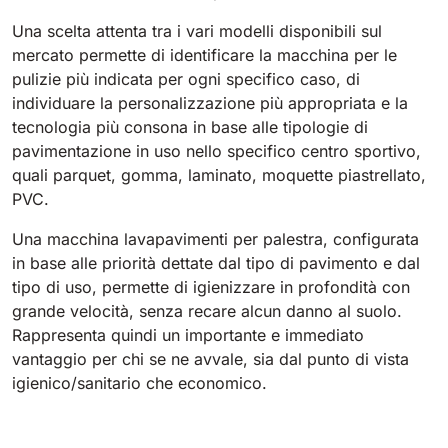
810 mm
6075 m²/h
Una scelta attenta tra i vari modelli disponibili sul
mercato permette di identificare la macchina per le
pulizie più indicata per ogni specifico caso, di
E100
individuare la personalizzazione più appropriata e la
1000 mm
7500 m²/h
tecnologia più consona in base alle tipologie di
pavimentazione in uso nello specifico centro sportivo,
quali parquet, gomma, laminato, moquette piastrellato,
E110-D
PVC.
1100 mm
8800 m²/h
Una macchina lavapavimenti per palestra, configurata
in base alle priorità dettate dal tipo di pavimento e dal
E110-R
tipo di uso, permette di igienizzare in profondità con
1100 mm
8800 m²/h
grande velocità, senza recare alcun danno al suolo.
Rappresenta quindi un importante e immediato
vantaggio per chi se ne avvale, sia dal punto di vista
igienico/sanitario che economico.