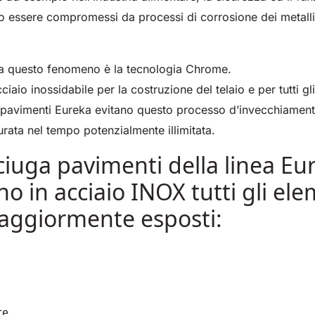
0
550 mm
2200 m²/h
650 mm
1055 mm
3900
5800
760 
1200
 essere compromessi da processi di corrosione dei metalli
h
m²/h
m²/h
 a questo fenomeno è la tecnologia Chrome.
acciaio inossidabile per la costruzione del telaio e per tutti gl
a pavimenti Eureka evitano questo processo d’invecchiament
rata nel tempo potenzialmente illimitata.
E81
E100
Magnum
E110
Bull
ciuga pavimenti della linea Eu
 m²/h
810 mm
3645
1000 mm
1570 mm
7500 m²/h
18840
1100
2100
 in acciaio INOX tutti gli ele
m²/h
m²/h
maggiormente esposti:
te