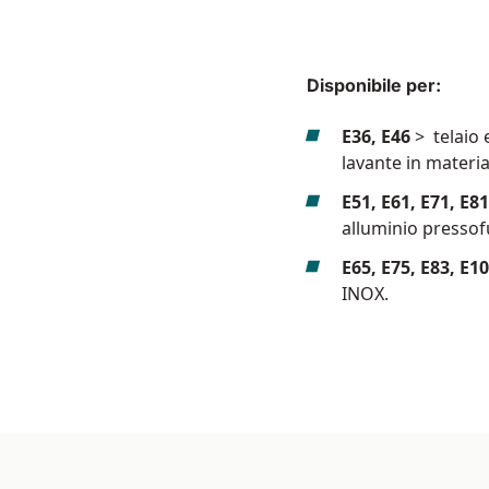
Disponibile per:
E36, E46
> telaio 
lavante in materia
E51, E61, E71, E81
alluminio presso
E65, E75, E83, E1
INOX.