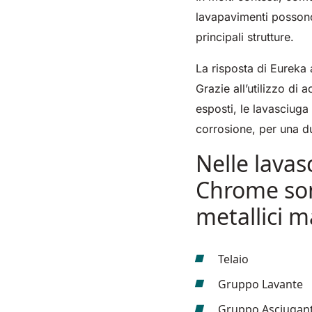
360 mm
730 mm
1260 m²/h
2190 m²/h
460 mm
780 mm
1600 m²/h
3510 m²/h
500 mm
200
lavapavimenti possono
m²/
principali strutture.
La risposta di Eureka
Grazie all’utilizzo di 
esposti, le lavasciug
corrosione, per una du
E51
E61
E71
Nelle lavas
530 mm
2280 m²/h
610 mm
2625 m²/h
710 mm
3195
Chrome sono
metallici 
Telaio
Gruppo Lavante
Gruppo Asciugan