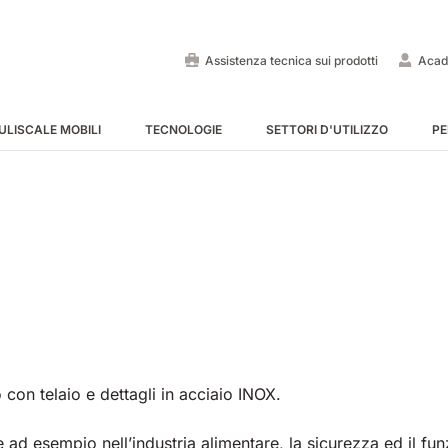
Assistenza tecnica sui prodotti
Acad
ULISCALE MOBILI
TECNOLOGIE
SETTORI D'UTILIZZO
PE
Lavapavimenti uomo a bo
Spazzatrici uomo a bordo
Puliscale e tappeti mobili -
MOSTRA TUTTE
MOSTRA TUTTE
MOSTRA TUTTE
e
con telaio e dettagli in acciaio INOX.
E55
E65
Tigra
EC52
E75
Rider
e ad esempio nell’industria alimentare, la sicurezza ed il f