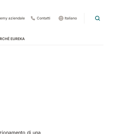
emy aziendale
Contatti
Italiano
RCHÉ EUREKA
rdo
 pedate
 1201
E83
Rider Lift
E85
Xtrema
unzionamento di una