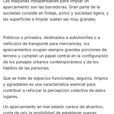
Las máquinas indispensables para limpiar un
Tigra
E55
aparcamiento son las barredoras. Gran parte de la
1055 mm
5800 m²/h
550 mm
2200 m²/h
suciedad consiste en follaje, polvo y suciedad ligera, y
las superficies a limpiar suelen ser muy grandes.
Rider 1201
E51
1200 mm
10200 m²/h
530 mm
2280 m²/h
Públicos o privados, destinados a automóviles o a
vehículos de transporte para mercancías, los
aparcamientos ocupan siempre grandes porciones de
Rider Lift
E61
terreno y cumplen un papel central en la configuración
1200 mm
7865 m²/h
de los paisajes urbanos contemporáneos y de los
610 mm
2625 m²/h
hábitos de las personas.
Xtrema
Que se trate de espacios funcionales, seguros, limpios
E71
1400 mm
12600 m²/h
y agradables es una característica esencial para
710 mm
3195 m²/h
contribuir a reforzar la percepción colectiva de estos
lugares.
Magnum
E81
Un aparcamiento en mal estado carece de atractivo,
1570 mm
18840 m²/h
810 mm
3645 m²/h
corta de raíz la posibilidad de establecer nuevas