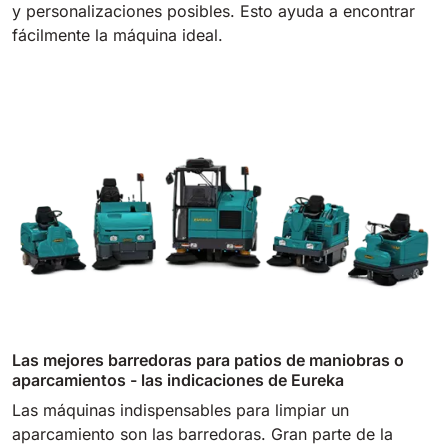
y personalizaciones posibles. Esto ayuda a encontrar
810 mm
6075 m²/h
fácilmente la máquina ideal.
E100
1000 mm
7500 m²/h
E110-D
1100 mm
8800 m²/h
E110-R
1100 mm
8800 m²/h
Las mejores barredoras para patios de maniobras o
aparcamientos - las indicaciones de Eureka
Las máquinas indispensables para limpiar un
aparcamiento son las barredoras. Gran parte de la