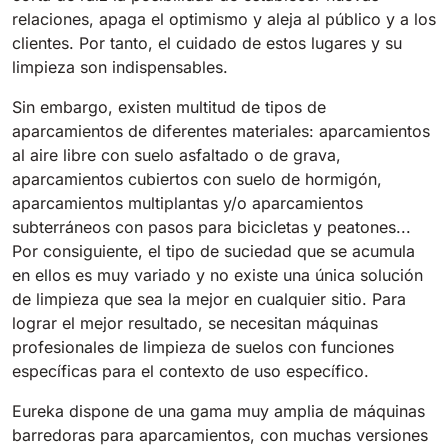
relaciones, apaga el optimismo y aleja al público y a los
clientes. Por tanto, el cuidado de estos lugares y su
Bull 200
Fregadora con operador a bordo
limpieza son indispensables.
2100 mm
29400 m²/h
Ver todas
Sin embargo, existen multitud de tipos de
aparcamientos de diferentes materiales: aparcamientos
E65
al aire libre con suelo asfaltado o de grava,
650 mm
3900 m²/h
aparcamientos cubiertos con suelo de hormigón,
aparcamientos multiplantas y/o aparcamientos
subterráneos con pasos para bicicletas y peatones...
E75
Por consiguiente, el tipo de suciedad que se acumula
760 mm
4560 m²/h
en ellos es muy variado y no existe una única solución
de limpieza que sea la mejor en cualquier sitio. Para
lograr el mejor resultado, se necesitan máquinas
E83
profesionales de limpieza de suelos con funciones
830 mm
4980 m²/h
específicas para el contexto de uso específico.
Eureka dispone de una gama muy amplia de máquinas
barredoras para aparcamientos, con muchas versiones
E85