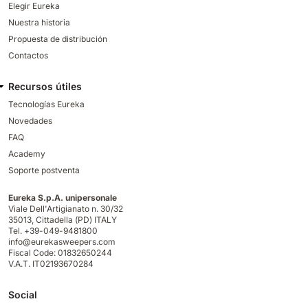
Elegir Eureka
Nuestra historia
Propuesta de distribución
Contactos
Recursos útiles
Tecnologías Eureka
Novedades
FAQ
Academy
Soporte postventa
Eureka S.p.A. unipersonale
Viale Dell'Artigianato n. 30/32
35013,
Cittadella (PD) ITALY
Tel. +39-049-9481800
info@eurekasweepers.com
Fiscal Code: 01832650244
V.A.T. IT02193670284
Social