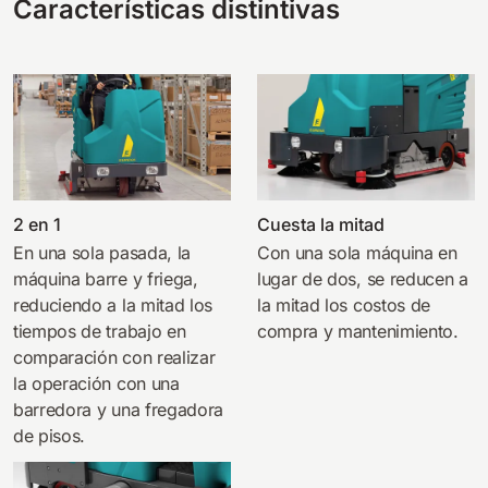
Características distintivas
810 mm
6075 m²/h
E100
1000 mm
7500 m²/h
E110-D
2 en 1
Cuesta la mitad
1100 mm
8800 m²/h
En una sola pasada, la
Con una sola máquina en
máquina barre y friega,
lugar de dos, se reducen a
reduciendo a la mitad los
la mitad los costos de
E110-R
tiempos de trabajo en
compra y mantenimiento.
1100 mm
8800 m²/h
comparación con realizar
la operación con una
barredora y una fregadora
de pisos.