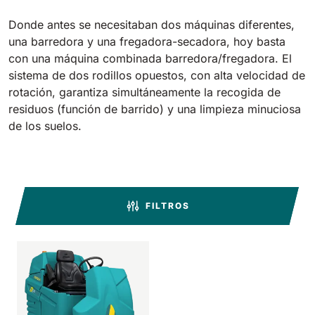
Tigra
E55
1055 mm
5800 m²/h
Donde antes se necesitaban dos máquinas diferentes,
550 mm
2200 m²/h
una barredora y una fregadora-secadora, hoy basta
con una máquina combinada barredora/fregadora. El
Rider 1201
sistema de dos rodillos opuestos, con alta velocidad de
E51
rotación, garantiza simultáneamente la recogida de
1200 mm
10200 m²/h
530 mm
2280 m²/h
residuos (función de barrido) y una limpieza minuciosa
de los suelos.
Rider Lift
E61
1200 mm
7865 m²/h
610 mm
2625 m²/h
FILTROS
Xtrema
E71
1400 mm
12600 m²/h
710 mm
3195 m²/h
Magnum
E81
1570 mm
18840 m²/h
810 mm
3645 m²/h