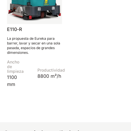
Bull 200
Fregadora con operador a bordo
2100 mm
29400 m²/h
Ver todas
E110-R
La propuesta de Eureka para
E65
barrer, lavar y secar en una sola
pasada, espacios de grandes
650 mm
3900 m²/h
dimensiones.
Ancho
de
Productividad
E75
limpieza
8800 m²/h
1100
760 mm
4560 m²/h
mm
E83
830 mm
4980 m²/h
E85