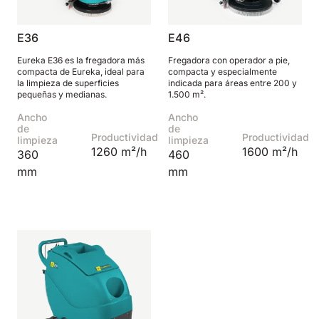
810 mm
6075 m²/h
E36
E46
E100
Eureka E36 es la fregadora más
Fregadora con operador a pie,
compacta de Eureka, ideal para
compacta y especialmente
1000 mm
7500 m²/h
la limpieza de superficies
indicada para áreas entre 200 y
pequeñas y medianas.
1.500 m².
Ancho
Ancho
de
de
E110-D
Productividad
Productividad
limpieza
limpieza
1260 m²/h
1600 m²/h
1100 mm
8800 m²/h
360
460
mm
mm
E110-R
1100 mm
8800 m²/h