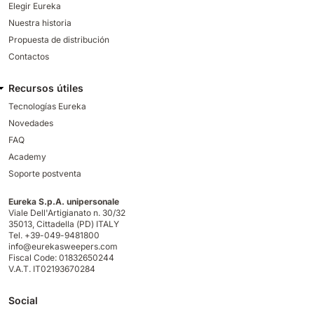
Elegir Eureka
Nuestra historia
Propuesta de distribución
Contactos
Recursos útiles
Tecnologías Eureka
Novedades
FAQ
Academy
Soporte postventa
Eureka S.p.A. unipersonale
Viale Dell'Artigianato n. 30/32
35013,
Cittadella (PD) ITALY
Tel. +39-049-9481800
info@eurekasweepers.com
Fiscal Code: 01832650244
V.A.T. IT02193670284
Social