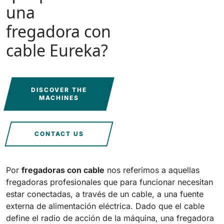
Tigra
una
E55
1055 mm
5800 m²/h
550 mm
2200 m²/h
fregadora con
cable Eureka?
Rider 1201
E51
1200 mm
10200 m²/h
530 mm
2280 m²/h
DISCOVER THE
MACHINES
Rider Lift
E61
1200 mm
7865 m²/h
610 mm
2625 m²/h
CONTACT US
Xtrema
E71
1400 mm
12600 m²/h
Por
fregadoras con cable
nos referimos a aquellas
710 mm
3195 m²/h
fregadoras profesionales que para funcionar necesitan
estar conectadas, a través de un cable, a una fuente
Magnum
E81
externa de alimentación eléctrica. Dado que el cable
1570 mm
18840 m²/h
define el radio de acción de la máquina, una fregadora
810 mm
3645 m²/h