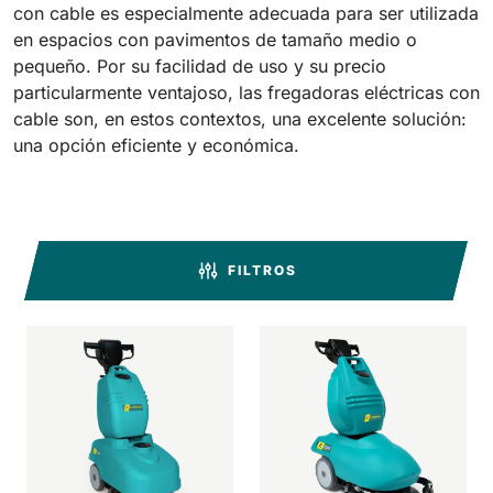
con cable es especialmente adecuada para ser utilizada
en espacios con pavimentos de tamaño medio o
Bull 200
pequeño. Por su facilidad de uso y su precio
Fregadora con operador a bordo
2100 mm
29400 m²/h
particularmente ventajoso, las fregadoras eléctricas con
Ver todas
cable son, en estos contextos, una excelente solución:
una opción eficiente y económica.
E65
650 mm
3900 m²/h
E75
FILTROS
760 mm
4560 m²/h
E83
830 mm
4980 m²/h
E85