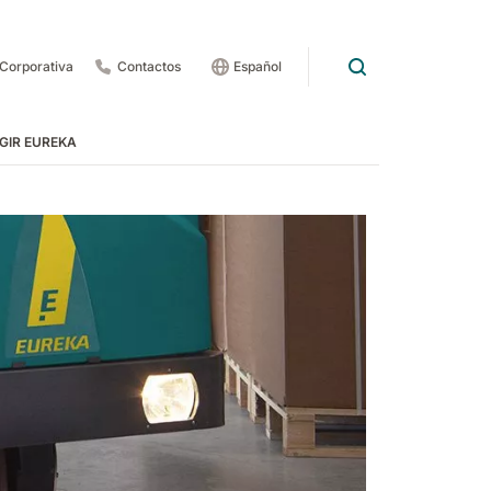
Corporativa
Contactos
Español
GIR EUREKA
 bordo
a bordo
ecánicas y pasillos rodantes - peldaños
 1201
E83
Rider Lift
E85
Xtrema