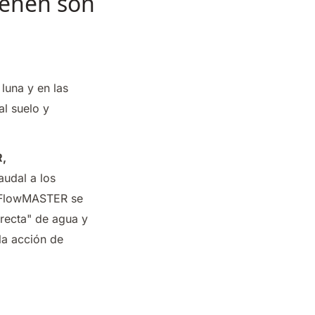
ienen son
luna y en las
l suelo y
R,
audal a los
a FlowMASTER se
rrecta" de agua y
la acción de