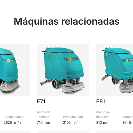
Máquinas relacionadas
E71
E81
Ancho de
Ancho de
Productividad
limpieza
Productividad
limpieza
Produc
2625 m²/h
710 mm
3195 m²/h
810 mm
3645 