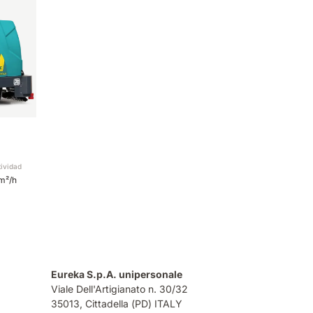
tividad
m²/h
Eureka S.p.A. unipersonale
Viale Dell'Artigianato n. 30/32
35013,
Cittadella (PD) ITALY