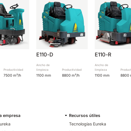
E110-D
E110-R
Ancho de
Ancho de
Productividad
limpieza
Productividad
limpieza
Produc
7500 m²/h
1100 mm
8800 m²/h
1100 mm
8800 
a empresa
Recursos útiles
Eureka
Tecnologías Eureka