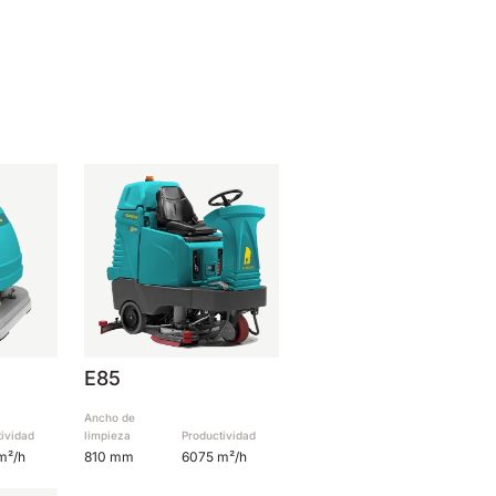
E85
Ancho de
tividad
limpieza
Productividad
m²/h
810 mm
6075 m²/h