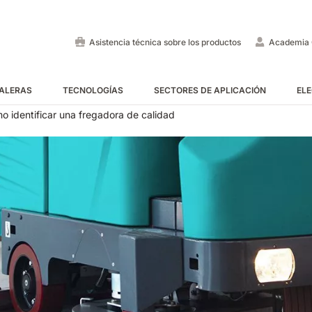
Asistencia técnica sobre los productos
Academia 
CALERAS
TECNOLOGÍAS
SECTORES DE APLICACIÓN
ELE
ón
 identificar una fregadora de calidad
Fregadora con operador a
Barredoras con operador 
Limpiadoras de escaleras m
VER TODAS
VER TODAS
VER TODAS
E55
E65
Tigra
EC52
E75
Rider