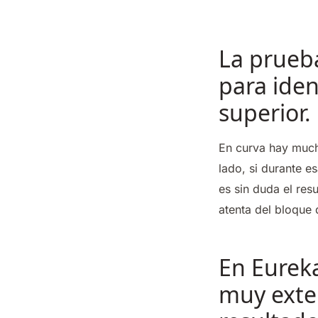
La prueb
para iden
superior.
En curva hay much
lado, si durante e
es sin duda el res
atenta del bloque
En Eurek
muy exten