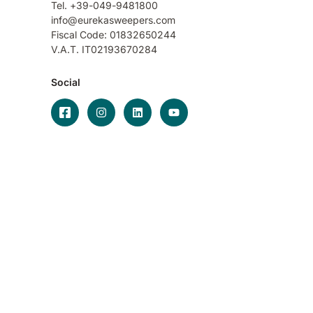
Tel. +39-049-9481800
info@eurekasweepers.com
Fiscal Code: 01832650244
V.A.T. IT02193670284
Social