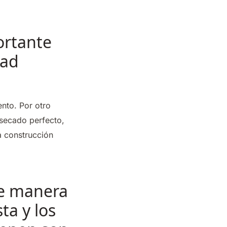
ortante
dad
nto. Por otro
 secado perfecto,
a construcción
de manera
ta y los