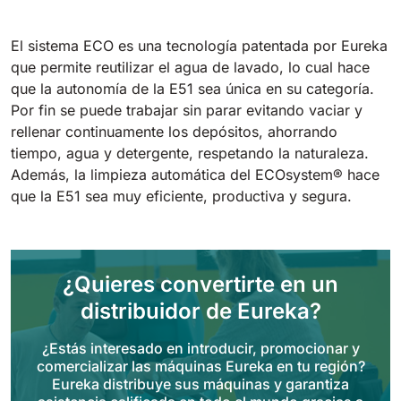
Tigra
E55
1055 mm
5800 m²/h
550 mm
2200 m²/h
El sistema ECO es una tecnología patentada por Eureka
que permite reutilizar el agua de lavado, lo cual hace
que la autonomía de la E51 sea única en su categoría.
Rider 1201
E51
Por fin se puede trabajar sin parar evitando vaciar y
1200 mm
10200 m²/h
530 mm
2280 m²/h
rellenar continuamente los depósitos, ahorrando
tiempo, agua y detergente, respetando la naturaleza.
Además, la limpieza automática del ECOsystem® hace
Rider Lift
E61
que la E51 sea muy eficiente, productiva y segura.
1200 mm
7865 m²/h
610 mm
2625 m²/h
Xtrema
E71
¿Quieres convertirte en un
1400 mm
12600 m²/h
710 mm
3195 m²/h
distribuidor de Eureka?
¿Estás interesado en introducir, promocionar y
Magnum
comercializar las máquinas Eureka en tu región?
E81
1570 mm
18840 m²/h
Eureka distribuye sus máquinas y garantiza
810 mm
3645 m²/h