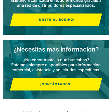
asistencia calificada en todo el mundo gracias a
una red de distribuidores especializados.
Bull 200
Fregadora con operador a bordo
2100 mm
29400 m²/h
¡ÚNETE AL EQUIPO!
Ver todas
E65
650 mm
3900 m²/h
¿Necesitas más información?
¿No encontraste lo que buscabas?
E75
Estamos siempre disponibles para información
760 mm
4560 m²/h
comercial, asistencia y solicitudes específicas.
E83
¡CONTÁCTANOS!
830 mm
4980 m²/h
E85