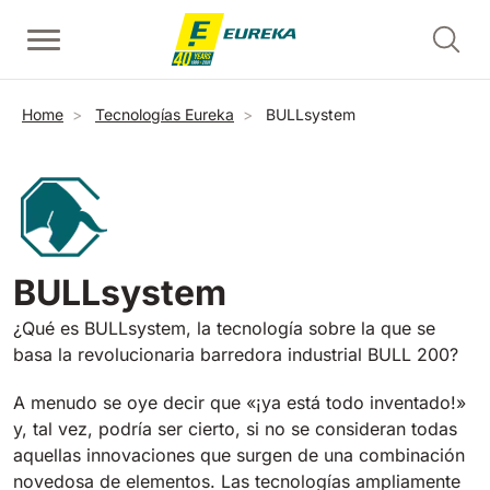
Pasar al contenido principal
Fregadora con operador a pie
Barredoras con conductor acompañante
Limpiadoras de escaleras mecánicas - contrahuellas
Sobrescribir enlaces de ayuda a la navegación
Home
Tecnologías Eureka
BULLsystem
Ver todas
Ver todas
Ver todas
E36
Picobello
ERC45
360 mm
730 mm
2190 m²/h
1260 m²/h
BULLsystem
Limpiadoras de escaleras mecánicas y pasillos rodantes 
E46
Kobra
Ver todas
¿Qué es BULLsystem, la tecnología sobre la que se
460 mm
780 mm
3510 m²/h
1600 m²/h
basa la revolucionaria barredora industrial BULL 200?
EC52
A menudo se oye decir que «¡ya está todo inventado!»
Barredoras con operador a bordo
E50
y, tal vez, podría ser cierto, si no se consideran todas
Ver todas
500 mm
2000 m²/h
aquellas innovaciones que surgen de una combinación
novedosa de elementos. Las tecnologías ampliamente