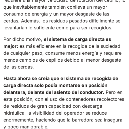
requiere una mayor velocidad de rotación del cepillo, lo
810 mm
6075 m²/h
que inevitablemente también conlleva un mayor
consumo de energía y un mayor desgaste de las
cerdas. Además, los residuos pesados difícilmente se
E100
levantarían lo suficiente como para ser recogidos.
1000 mm
7500 m²/h
Por dicho motivo,
el sistema de carga directa es
mejor:
es más eficiente en la recogida de la suciedad
E110-D
de cualquier peso, consume menos energía y requiere
menos cambios de cepillos debido al menor desgaste
1100 mm
8800 m²/h
de las cerdas.
Hasta ahora se creía que el sistema de recogida de
E110-R
carga directa solo podía montarse en posición
1100 mm
8800 m²/h
delantera, delante del asiento del conductor.
Pero en
esta posición, con el uso de contenedores recolectores
de residuos de gran capacidad con descarga
hidráulica, la visibilidad del operador se reduce
enormemente, haciendo que la barredora sea insegura
y poco maniobrable.