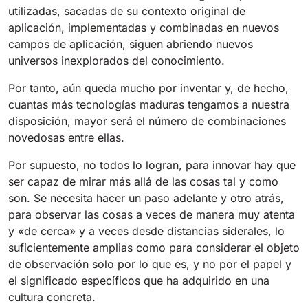
Tigra
utilizadas, sacadas de su contexto original de
E55
1055 mm
5800 m²/h
aplicación, implementadas y combinadas en nuevos
550 mm
2200 m²/h
campos de aplicación, siguen abriendo nuevos
universos inexplorados del conocimiento.
Rider 1201
E51
Por tanto, aún queda mucho por inventar y, de hecho,
1200 mm
10200 m²/h
530 mm
2280 m²/h
cuantas más tecnologías maduras tengamos a nuestra
disposición, mayor será el número de combinaciones
novedosas entre ellas.
Rider Lift
E61
1200 mm
7865 m²/h
Por supuesto, no todos lo logran, para innovar hay que
610 mm
2625 m²/h
ser capaz de mirar más allá de las cosas tal y como
son. Se necesita hacer un paso adelante y otro atrás,
Xtrema
para observar las cosas a veces de manera muy atenta
E71
1400 mm
12600 m²/h
y «de cerca» y a veces desde distancias siderales, lo
710 mm
3195 m²/h
suficientemente amplias como para considerar el objeto
de observación solo por lo que es, y no por el papel y
Magnum
el significado específicos que ha adquirido en una
E81
1570 mm
18840 m²/h
cultura concreta.
810 mm
3645 m²/h