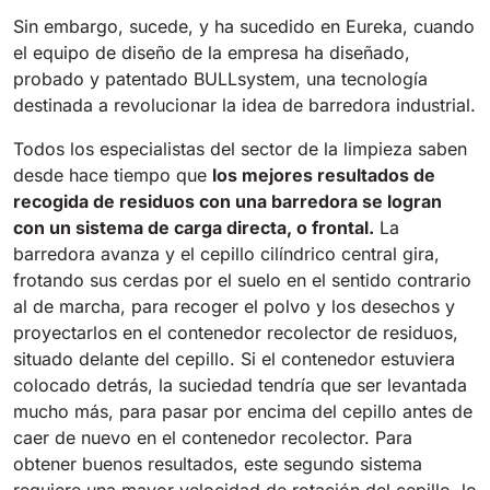
Sin embargo, sucede, y ha sucedido en Eureka, cuando
Bull 200
el equipo de diseño de la empresa ha diseñado,
Fregadora con operador a bordo
probado y patentado BULLsystem, una tecnología
2100 mm
29400 m²/h
Ver todas
destinada a revolucionar la idea de barredora industrial.
Todos los especialistas del sector de la limpieza saben
E65
desde hace tiempo que
los mejores resultados de
650 mm
3900 m²/h
recogida de residuos con una barredora se logran
con un sistema de carga directa, o frontal.
La
barredora avanza y el cepillo cilíndrico central gira,
E75
frotando sus cerdas por el suelo en el sentido contrario
760 mm
4560 m²/h
al de marcha, para recoger el polvo y los desechos y
proyectarlos en el contenedor recolector de residuos,
situado delante del cepillo. Si el contenedor estuviera
E83
colocado detrás, la suciedad tendría que ser levantada
830 mm
4980 m²/h
mucho más, para pasar por encima del cepillo antes de
caer de nuevo en el contenedor recolector. Para
obtener buenos resultados, este segundo sistema
E85