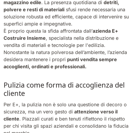
magazzino edile
. La presenza quotidiana di
detriti,
polvere e resti di materiali
sfusi rende necessaria una
Bull 200
soluzione robusta ed efficiente, capace di intervenire su
Lavapavimenti uomo a bordo
2100 mm
29400 m²/h
superfici ampie e impegnative.
Mostra tutte
È proprio questa la sfida affrontata dall’
azienda E+
Costruire Insieme
, specialista nella distribuzione e
E65
vendita di materiali e tecnologie per l'edilizia.
650 mm
3900 m²/h
Nonostante la natura polverosa dell’ambiente, l’azienda
desidera mantenere i propri
punti vendita sempre
accoglienti, ordinati e professionali.
E75
760 mm
4560 m²/h
Pulizia come forma di accoglienza del
cliente
E83
Per E+, la pulizia non è solo una questione di decoro o
830 mm
4980 m²/h
sicurezza, ma un vero gesto di
attenzione verso il
cliente
. Piazzali curati e ben tenuti riflettono il rispetto
per chi visita gli spazi aziendali e consolidano la fiducia
E85