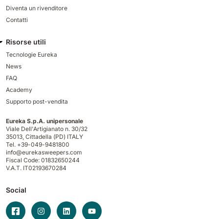
Diventa un rivenditore
Contatti
Risorse utili
Tecnologie Eureka
News
FAQ
Academy
Supporto post-vendita
Eureka S.p.A. unipersonale
Viale Dell'Artigianato n. 30/32
35013,
Cittadella (PD) ITALY
Tel. +39-049-9481800
info@eurekasweepers.com
Fiscal Code: 01832650244
V.A.T. IT02193670284
Social