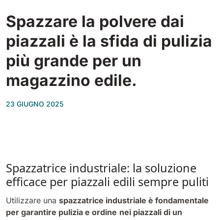
Tigra
E55
Spazzare la polvere dai
1055 mm
5800 m²/h
550 mm
2200 m²/h
piazzali è la sfida di pulizia
Rider 1201
più grande per un
E51
1200 mm
10200 m²/h
530 mm
2280 m²/h
magazzino edile.
Rider Lift
23 GIUGNO 2025
E61
1200 mm
7865 m²/h
610 mm
2625 m²/h
Xtrema
E71
1400 mm
12600 m²/h
Spazzatrice industriale: la soluzione
710 mm
3195 m²/h
efficace per piazzali edili sempre puliti
Magnum
Utilizzare una
spazzatrice industriale è fondamentale
E81
1570 mm
18840 m²/h
per garantire pulizia e ordine
nei piazzali di un
810 mm
3645 m²/h