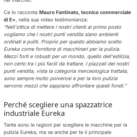
nel marchio.
810 mm
6075 m²/h
Ce lo racconta
Mauro Fantinato, tecnico commerciale
di E+
, nella sua video testimonianza:
E100
“Nell'ottica di mettere i nostri clienti al primo posto
vogliamo che i nostri punti vendita siano ambienti
1000 mm
7500 m²/h
ordinati e puliti. Proprio per questo abbiamo scelto
Eureka come fornitore di macchinari per la pulizia.
E110-D
Mezzi forti e robusti per un mondo, quello dell'edilizia,
non certo tra i più facili da trattare. I piazzali dei nostri
1100 mm
8800 m²/h
punti vendita, vista la categoria merceologica trattata,
sono sempre molto polverosi e per la loro pulizia
servono mezzi che sappiano affrontare questi fondi.”
E110-R
1100 mm
8800 m²/h
Perché scegliere una spazzatrice
industriale Eureka
Tante sono le ragioni per scegliere le macchine per la
pulizia Eureka, ma se anche per te il principale