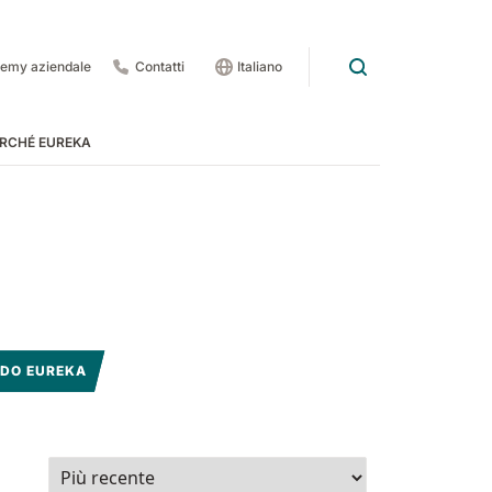
emy aziendale
Contatti
Italiano
RCHÉ EUREKA
rdo
 pedate
DO EUREKA
 1201
E83
Rider Lift
E85
Xtrema