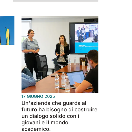
mm
 mm
4560
10200
830 mm
1200 mm
4980
7865 m²/h
810 mm
1400 mm
6075 m²/h
12600
m²/h
m²/h
m²/h
m²/h
-D
 200
E110-R
 mm
 mm
8800
29400
1100 mm
8800
m²/h
m²/h
m²/h
17 GIUGNO 2025
Un'azienda che guarda al
futuro ha bisogno di costruire
un dialogo solido con i
giovani e il mondo
academico.