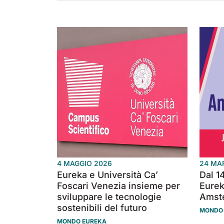
360 mm
730 mm
1260 m²/h
2190 m²/h
460 mm
780 mm
1600 m²/h
3510 m²/h
500 mm
200
m²/
E51
E61
E71
530 mm
2280 m²/h
610 mm
2625 m²/h
710 mm
3195
4 MAGGIO 2026
24 MA
Eureka e Università Ca’
Dal 1
Foscari Venezia insieme per
Eurek
sviluppare le tecnologie
Amst
sostenibili del futuro
MONDO
MONDO EUREKA