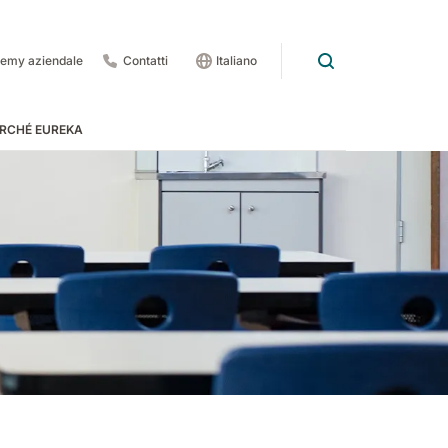
emy aziendale
Contatti
Italiano
RCHÉ EUREKA
rdo
 pedate
 1201
E83
Rider Lift
E85
Xtrema