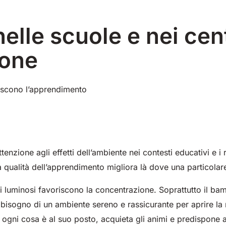
0
550 mm
2200 m²/h
650 mm
1055 mm
3900
5800
760 
1200
h
m²/h
m²/h
nelle scuole e nei cent
ione
riscono l’apprendimento
E81
E100
Magnum
E110
Bull
 m²/h
810 mm
3645
1000 mm
1570 mm
7500 m²/h
18840
1100
2100
m²/h
m²/h
enzione agli effetti dell’ambiente nei contesti educativi e i
 la qualità dell’apprendimento migliora là dove una particolar
ri luminosi favoriscono la concentrazione. Soprattutto il ba
 bisogno di un ambiente sereno e rassicurante per aprire la
i ogni cosa è al suo posto, acquieta gli animi e predispone a