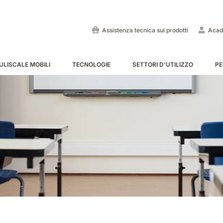
Assistenza tecnica sui prodotti
Acad
ULISCALE MOBILI
TECNOLOGIE
SETTORI D'UTILIZZO
PE
Lavapavimenti uomo a bo
Spazzatrici uomo a bordo
Puliscale e tappeti mobili -
MOSTRA TUTTE
MOSTRA TUTTE
MOSTRA TUTTE
E55
E65
Tigra
EC52
E75
Rider