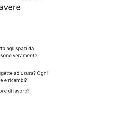
 avere
ta agli spazi da
ti sono veramente
ggette ad usura? Ogni
ce e ricambi?
re di lavoro?