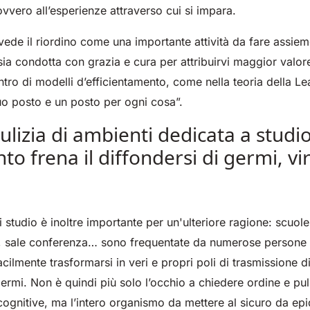
vvero all’esperienze attraverso cui si impara.
ede il riordino come una importante attività da fare assiem
e sia condotta con grazia e cura per attribuirvi maggior valo
entro di modelli d’efficientamento, come nella teoria della L
uo posto e un posto per ogni cosa”.
ulizia di ambienti dedicata a studi
o frena il diffondersi di germi, vi
i studio è inoltre importante per un'ulteriore ragione: scuole,
io, sale conferenza… sono frequentate da numerose persone 
cilmente trasformarsi in veri e propri poli di trasmissione d
 germi. Non è quindi più solo l’occhio a chiedere ordine e pul
ognitive, ma l’intero organismo da mettere al sicuro da ep