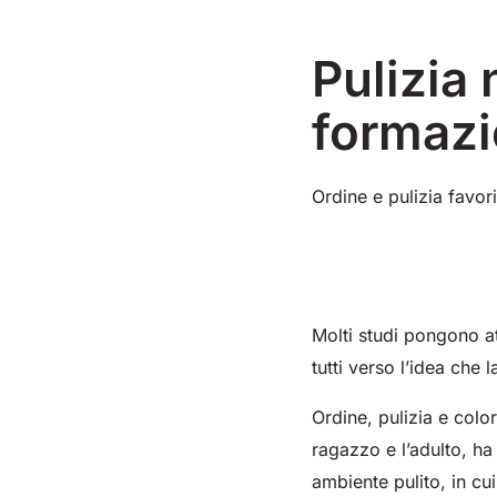
360 mm
730 mm
1260 m²/h
2190 m²/h
460 mm
780 mm
1600 m²/h
3510 m²/h
500 mm
200
m²/
Pulizia 
formaz
Ordine e pulizia favo
E51
E61
E71
530 mm
2280 m²/h
610 mm
2625 m²/h
710 mm
3195
Molti studi pongono att
tutti verso l’idea che
Ordine, pulizia e colo
ragazzo e l’adulto, ha
ambiente pulito, in cu