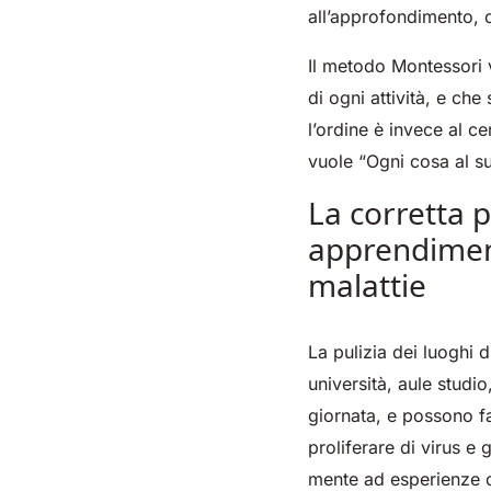
all’approfondimento, o
Il metodo Montessori v
di ogni attività, e ch
l’ordine è invece al c
vuole “Ogni cosa al s
La corretta p
apprendiment
malattie
La pulizia dei luoghi d
università, aule stud
giornata, e possono fa
proliferare di virus e
mente ad esperienze c