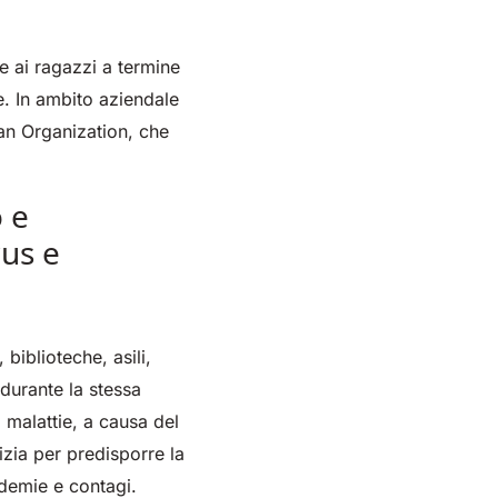
e ai ragazzi a termine
re. In ambito aziendale
ean Organization, che
o e
rus e
 biblioteche, asili,
durante la stessa
i malattie, a causa del
izia per predisporre la
idemie e contagi.