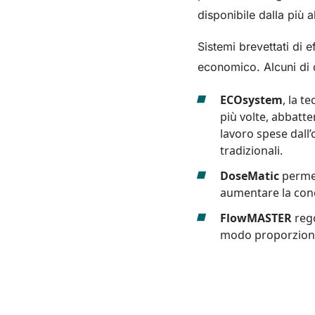
disponibile dalla più a
Sistemi brevettati di 
economico. Alcuni di q
ECOsystem
, la t
più volte, abbatte
lavoro spese dall’
tradizionali.
DoseMatic
permet
aumentare la conc
FlowMASTER
rego
modo proporzional