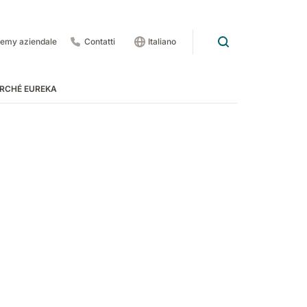
emy aziendale
Contatti
Italiano
RCHÉ EUREKA
rdo
 pedate
 1201
E83
Rider Lift
E85
Xtrema