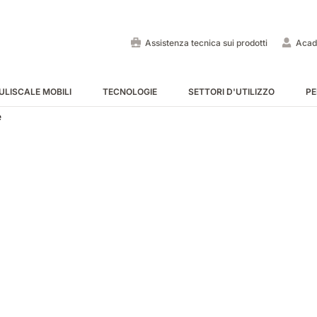
Assistenza tecnica sui prodotti
Acad
ULISCALE MOBILI
TECNOLOGIE
SETTORI D'UTILIZZO
PE
e
Lavapavimenti uomo a bo
Spazzatrici uomo a bordo
Puliscale e tappeti mobili -
MOSTRA TUTTE
MOSTRA TUTTE
MOSTRA TUTTE
E55
E65
Tigra
EC52
E75
Rider