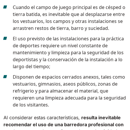
810 mm
6075 m²/h
Cuando el campo de juego principal es de césped o
tierra batida, es inevitable que al desplazarse entre
los vestuarios, los campos y otras instalaciones se
E100
arrastren restos de tierra, barro y suciedad.
1000 mm
7500 m²/h
El uso previsto de las instalaciones para la práctica
de deportes requiere un nivel constante de
mantenimiento y limpieza para la seguridad de los
E110-D
deportistas y la conservación de la instalación a lo
1100 mm
8800 m²/h
largo del tiempo;
Disponen de espacios cerrados anexos, tales como
E110-R
vestuarios, gimnasios, aseos públicos, zonas de
1100 mm
8800 m²/h
refrigerio y para almacenar el material, que
requieren una limpieza adecuada para la seguridad
de los visitantes.
Al considerar estas características,
resulta inevitable
recomendar el uso de una barredora profesional con