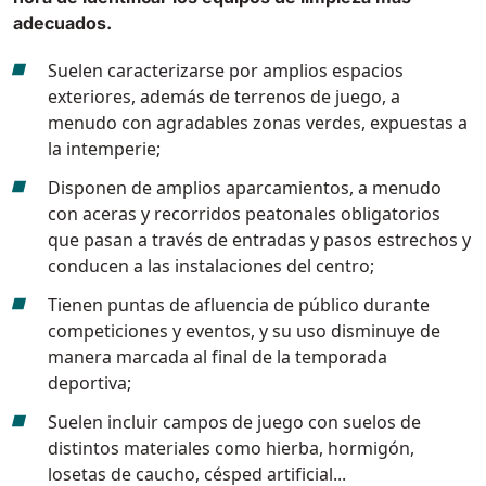
adecuados.
Bull 200
Fregadora con operador a bordo
Suelen caracterizarse por amplios espacios
2100 mm
29400 m²/h
Ver todas
exteriores, además de terrenos de juego, a
menudo con agradables zonas verdes, expuestas a
la intemperie;
E65
Disponen de amplios aparcamientos, a menudo
650 mm
3900 m²/h
con aceras y recorridos peatonales obligatorios
que pasan a través de entradas y pasos estrechos y
E75
conducen a las instalaciones del centro;
760 mm
4560 m²/h
Tienen puntas de afluencia de público durante
competiciones y eventos, y su uso disminuye de
manera marcada al final de la temporada
E83
deportiva;
830 mm
4980 m²/h
Suelen incluir campos de juego con suelos de
distintos materiales como hierba, hormigón,
losetas de caucho, césped artificial...
E85