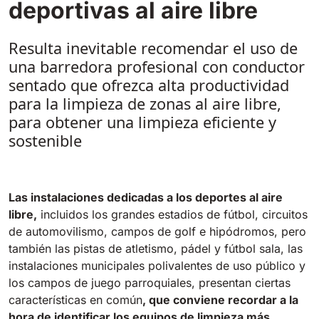
deportivas al aire libre
Tigra
E55
1055 mm
5800 m²/h
550 mm
2200 m²/h
Resulta inevitable recomendar el uso de
una barredora profesional con conductor
Rider 1201
sentado que ofrezca alta productividad
E51
1200 mm
10200 m²/h
para la limpieza de zonas al aire libre,
530 mm
2280 m²/h
para obtener una limpieza eficiente y
sostenible
Rider Lift
E61
1200 mm
7865 m²/h
610 mm
2625 m²/h
Las instalaciones dedicadas a los deportes al aire
Xtrema
libre,
incluidos los grandes estadios de fútbol, circuitos
E71
de automovilismo, campos de golf e hipódromos, pero
1400 mm
12600 m²/h
710 mm
3195 m²/h
también las pistas de atletismo, pádel y fútbol sala, las
instalaciones municipales polivalentes de uso público y
Magnum
los campos de juego parroquiales, presentan ciertas
E81
características en común
, que conviene recordar a la
1570 mm
18840 m²/h
810 mm
3645 m²/h
hora de identificar los equipos de limpieza más