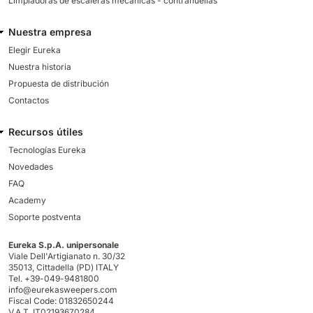
Limpiadoras de escaleras mecánicas - contrahuellas
Nuestra empresa
Elegir Eureka
Nuestra historia
Propuesta de distribución
Contactos
Recursos útiles
Tecnologías Eureka
Novedades
FAQ
Academy
Soporte postventa
Eureka S.p.A. unipersonale
Viale Dell'Artigianato n. 30/32
35013,
Cittadella (PD) ITALY
Tel. +39-049-9481800
info@eurekasweepers.com
Fiscal Code: 01832650244
V.A.T. IT02193670284