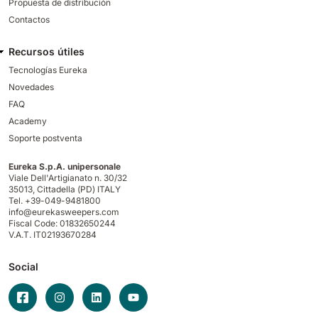
Propuesta de distribución
Contactos
Recursos útiles
Tecnologías Eureka
Novedades
FAQ
Academy
Soporte postventa
Eureka S.p.A. unipersonale
Viale Dell'Artigianato n. 30/32
35013,
Cittadella (PD) ITALY
Tel. +39-049-9481800
info@eurekasweepers.com
Fiscal Code: 01832650244
V.A.T. IT02193670284
Social