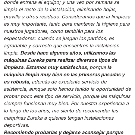
donde entrena el equipo; y una vez por semana se
810 mm
6075 m²/h
limpia el resto de la instalación, eliminando hojas,
gravilla y otros residuos. Consideramos que la limpieza
es muy importante, tanto para mantener la higiene para
E100
nuestros jugadores, como también para los
1000 mm
7500 m²/h
espectadores: cuando se juegan los partidos, es
agradable y correcto que encuentren la instalación
limpia.
Desde hace algunos años, utilizamos las
E110-D
máquinas Eureka para realizar diversos tipos de
1100 mm
8800 m²/h
limpieza. Estamos muy satisfechos,
porque
la
máquina limpia muy bien en las primeras pasadas y
es robusta,
además de excelente servicio de
E110-R
asistencia, aunque solo hemos tenido la oportunidad de
1100 mm
8800 m²/h
probar poco este tipo de servicio, porque las máquinas
siempre funcionan muy bien. Por nuestra experiencia a
lo largo de los años, me siento de recomendar las
máquinas Eureka a quienes tengan instalaciones
deportivas.
Recomiendo probarlas y dejarse aconsejar porque