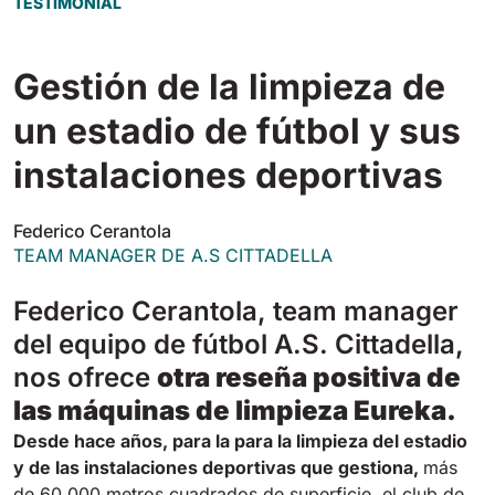
TESTIMONIAL
Tigra
E55
1055 mm
5800 m²/h
550 mm
2200 m²/h
Gestión de la limpieza de
Rider 1201
un estadio de fútbol y sus
E51
1200 mm
10200 m²/h
530 mm
2280 m²/h
instalaciones deportivas
Rider Lift
Federico Cerantola
E61
1200 mm
7865 m²/h
TEAM MANAGER DE A.S CITTADELLA
610 mm
2625 m²/h
Federico Cerantola, team manager
Xtrema
del equipo de fútbol A.S. Cittadella,
E71
1400 mm
12600 m²/h
nos ofrece
otra reseña positiva de
710 mm
3195 m²/h
las máquinas de limpieza Eureka.
Magnum
Desde hace años, para la para la limpieza del estadio
E81
y de las instalaciones deportivas que gestiona,
más
1570 mm
18840 m²/h
810 mm
3645 m²/h
de 60.000 metros cuadrados de superficie, el club de