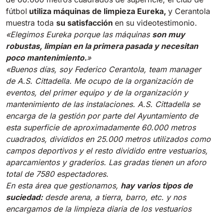
fútbol
utiliza máquinas de limpieza Eureka,
y Cerantola
Bull 200
muestra toda
su satisfacción
en su videotestimonio.
Fregadora con operador a bordo
«Elegimos Eureka porque las máquinas
son muy
2100 mm
29400 m²/h
Ver todas
robustas, limpian en la primera pasada y necesitan
poco mantenimiento.
»
«Buenos días, soy Federico Cerantola, team manager
E65
de A.S. Cittadella. Me ocupo de la organización de
650 mm
3900 m²/h
eventos, del primer equipo y de la organización y
mantenimiento de las instalaciones. A.S. Cittadella se
encarga de la gestión por parte del Ayuntamiento de
E75
esta superficie de aproximadamente 60.000 metros
760 mm
4560 m²/h
cuadrados, divididos en 25.000 metros utilizados como
campos deportivos y el resto dividido entre vestuarios,
aparcamientos y graderíos. Las gradas tienen un aforo
E83
total de 7580 espectadores.
830 mm
4980 m²/h
En esta área que gestionamos,
hay varios tipos de
suciedad:
desde arena, a tierra, barro, etc. y nos
encargamos de la limpieza diaria de los vestuarios
E85