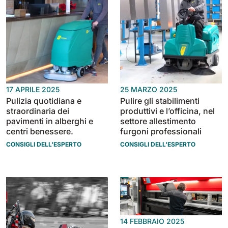
810 mm
6075 m²/h
E100
1000 mm
7500 m²/h
17 APRILE 2025
25 MARZO 2025
E110-D
Pulizia quotidiana e
Pulire gli stabilimenti
1100 mm
8800 m²/h
straordinaria dei
produttivi e l’officina, nel
pavimenti in alberghi e
settore allestimento
centri benessere.
furgoni professionali
E110-R
CONSIGLI DELL'ESPERTO
CONSIGLI DELL'ESPERTO
1100 mm
8800 m²/h
14 FEBBRAIO 2025