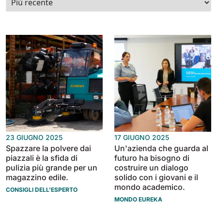
Tigra
E55
1055 mm
5800 m²/h
550 mm
2200 m²/h
Rider 1201
E51
1200 mm
10200 m²/h
530 mm
2280 m²/h
Rider Lift
E61
1200 mm
7865 m²/h
610 mm
2625 m²/h
23 GIUGNO 2025
17 GIUGNO 2025
Xtrema
Spazzare la polvere dai
Un'azienda che guarda al
E71
piazzali è la sfida di
futuro ha bisogno di
1400 mm
12600 m²/h
710 mm
3195 m²/h
pulizia più grande per un
costruire un dialogo
magazzino edile.
solido con i giovani e il
mondo academico.
CONSIGLI DELL'ESPERTO
Magnum
E81
MONDO EUREKA
1570 mm
18840 m²/h
810 mm
3645 m²/h