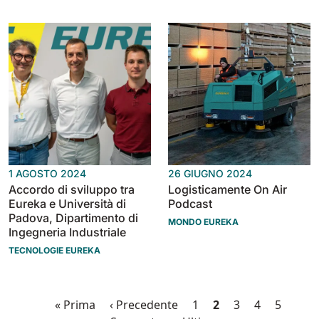
1 AGOSTO 2024
26 GIUGNO 2024
Accordo di sviluppo tra
Logisticamente On Air
Eureka e Università di
Podcast
Padova, Dipartimento di
MONDO EUREKA
Ingegneria Industriale
TECNOLOGIE EUREKA
Paginazione
Prima pagina
Pagina precedente
Pagina
Pagina attuale
Pagina
Pagina
Pagina
Pagi
« Prima
‹ Precedente
1
2
3
4
5