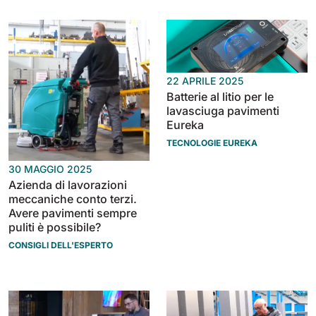
Bull 200
Lavapavimenti uomo a bordo
2100 mm
29400 m²/h
Mostra tutte
22 APRILE 2025
Batterie al litio per le
E65
lavasciuga pavimenti
650 mm
3900 m²/h
Eureka
TECNOLOGIE EUREKA
E75
30 MAGGIO 2025
Azienda di lavorazioni
760 mm
4560 m²/h
meccaniche conto terzi.
Avere pavimenti sempre
puliti è possibile?
E83
CONSIGLI DELL'ESPERTO
830 mm
4980 m²/h
E85