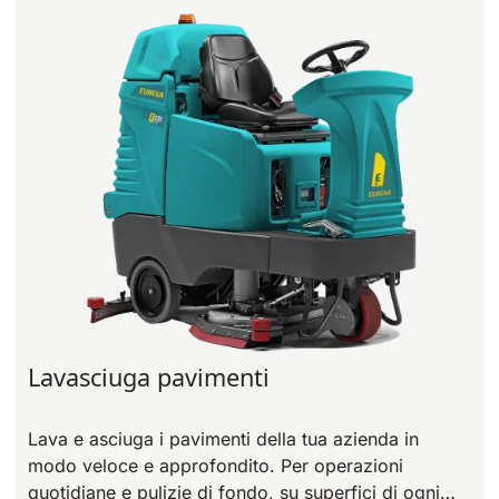
Bull 200
Lavapavimenti uomo a bordo
2100 mm
29400 m²/h
Mostra tutte
E65
650 mm
3900 m²/h
E75
760 mm
4560 m²/h
Lavasciuga pavimenti
E83
830 mm
4980 m²/h
Lava e asciuga i pavimenti della tua azienda in
modo veloce e approfondito. Per operazioni
E85
quotidiane e pulizie di fondo, su superfici di ogni