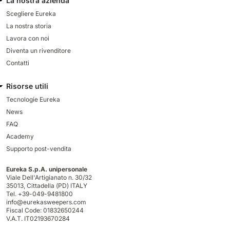
La nostra azienda
Scegliere Eureka
La nostra storia
Lavora con noi
Diventa un rivenditore
Contatti
Risorse utili
Tecnologie Eureka
News
FAQ
Academy
Supporto post-vendita
Eureka S.p.A. unipersonale
Viale Dell'Artigianato n. 30/32
35013,
Cittadella (PD) ITALY
Tel. +39-049-9481800
info@eurekasweepers.com
Fiscal Code: 01832650244
V.A.T. IT02193670284