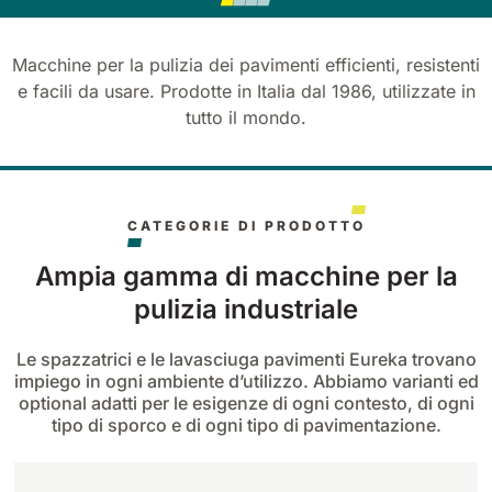
Tigra
E55
1055 mm
5800 m²/h
550 mm
2200 m²/h
Macchine per la pulizia dei pavimenti efficienti, resistenti
e facili da usare. Prodotte in Italia dal 1986, utilizzate in
Rider 1201
tutto il mondo.
E51
1200 mm
10200 m²/h
530 mm
2280 m²/h
Rider Lift
CATEGORIE DI PRODOTTO
E61
1200 mm
7865 m²/h
610 mm
2625 m²/h
Ampia gamma di macchine per la
pulizia industriale
Xtrema
E71
Le spazzatrici e le lavasciuga pavimenti Eureka trovano
1400 mm
12600 m²/h
710 mm
3195 m²/h
impiego in ogni ambiente d’utilizzo. Abbiamo varianti ed
optional adatti per le esigenze di ogni contesto, di ogni
tipo di sporco e di ogni tipo di pavimentazione.
Magnum
E81
1570 mm
18840 m²/h
810 mm
3645 m²/h