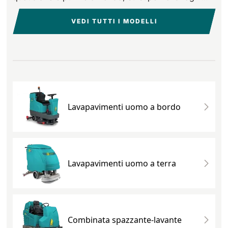
810 mm
6075 m²/h
materiale e metratura.
VEDI TUTTI I MODELLI
E100
1000 mm
7500 m²/h
E110-D
Lavapavimenti uomo a bordo
1100 mm
8800 m²/h
E110-R
1100 mm
8800 m²/h
Lavapavimenti uomo a terra
Combinata spazzante-lavante